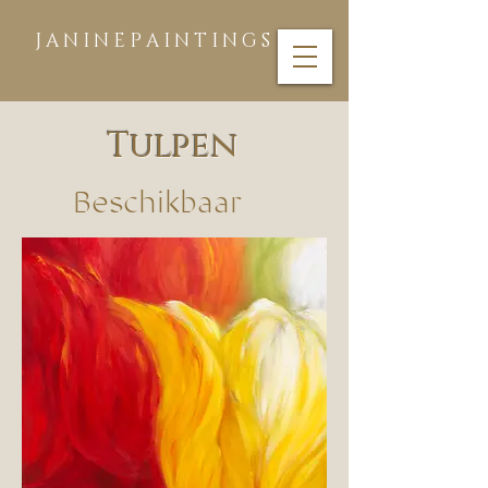
J A N I N E P A I N T I N G S
Tulpen
Beschikbaar