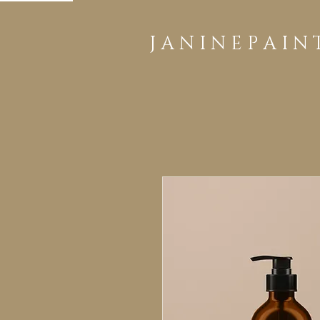
J A N I N E P A I N 