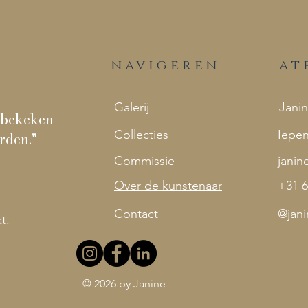
navigeren
at
Galerij
Janin
n bekeken
Collecties
Iepen
rden."
Commissie
janin
Over de kunstenaar
+31 6
Contact
@jani
kt.
© 2026 by Janine