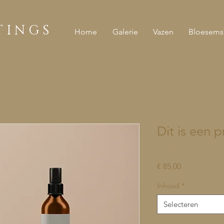
T I N G S
Home
Galerie
Vazen
Bloesems
Dit is een 
Productcode: 364215376
Prijs
€ 85,00
Inhoud
*
Selecteren