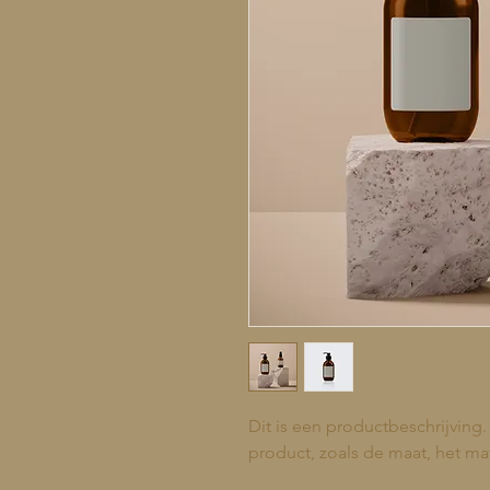
Dit is een productbeschrijving. 
product, zoals de maat, het mat