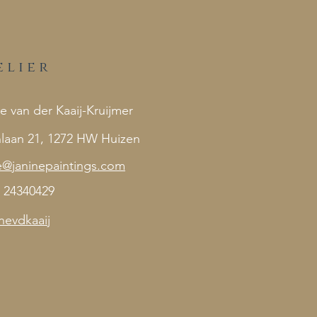
elier
e van der Kaaij-Kruijmer
laan 21, 1272 HW Huizen
e@janinepaintings.com
 24340429
nevdkaaij