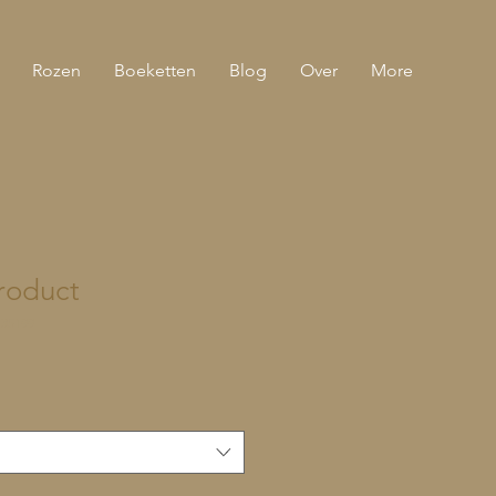
Rozen
Boeketten
Blog
Over
More
product
135199